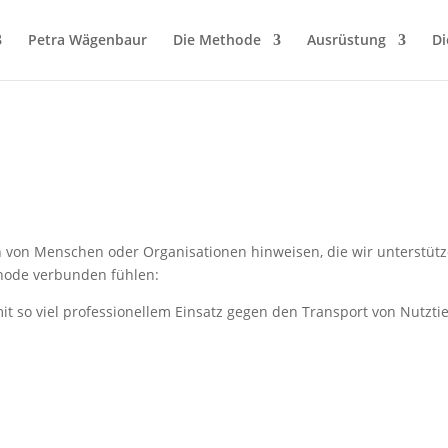
Petra Wägenbaur
Die Methode
Ausrüstung
Di
en von Menschen oder Organisationen hinweisen, die wir unterstüt
thode verbunden fühlen:
mit so viel professionellem Einsatz gegen den Transport von Nutzti