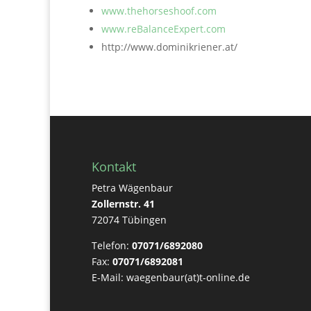
www.thehorseshoof.com
www.reBalanceExpert.com
http://www.dominikriener.at/
Kontakt
Petra Wägenbaur
Zollernstr. 41
72074 Tübingen
Telefon:
07071/6892080
Fax:
07071/6892081
E-Mail: waegenbaur(at)t-online.de